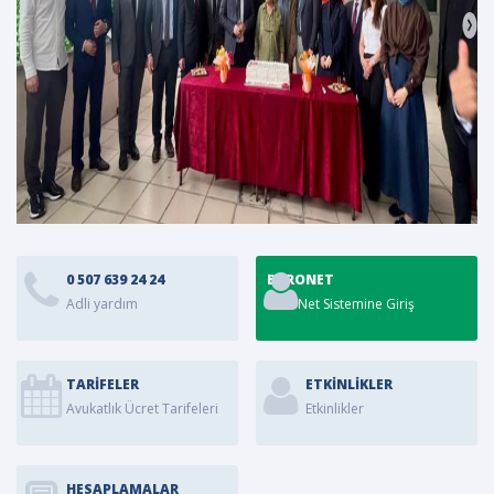
0 507 639 24 24
BARONET
Adli yardım
BaroNet Sistemine Giriş
TARİFELER
ETKINLIKLER
Avukatlık Ücret Tarifeleri
Etkinlikler
HESAPLAMALAR