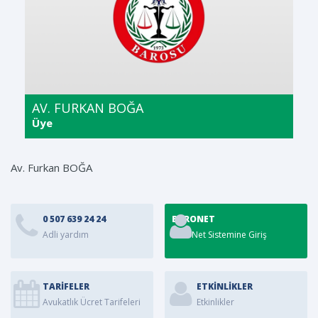
AV. FURKAN BOĞA
Üye
Av. Furkan BOĞA
0 507 639 24 24
BARONET
Adli yardım
BaroNet Sistemine Giriş
TARİFELER
ETKINLIKLER
Avukatlık Ücret Tarifeleri
Etkinlikler